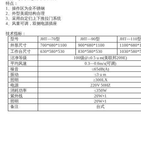
特点：
1
、
操作区为全不锈钢
2、
外型美观结构合理
3、
采用自定们上下推拉门系统
4、
风量可调，双侧电源插座
技术指标：
型号
JHT—70
型
JHT—90
型
JHT—110
外形尺寸
700
*
680*
1100
900
*
680
*
1100
1100
*
680
*
工作台尺寸
630*
580
*
530
830
*
580
*
530
1030
*
580
*
洁净等级
100
级
@
≥
0.5
ｕ
m(
美联邦
209E)
平均风速
0.3—
0.6m
/s(
可调
)
噪音
≤
65dB(A)
振动
≤
3
ｕ
m
照明
≥
300LX
电源
220V 50HZ
消耗功率
≤
350W
紫外线
20W
×
1
照明
20W
×
1
备注
台式