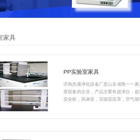
室家具
PP实验室家具
济南杰康净化设备厂是山东省唯一一家
室设备的企业，产品主要有超净台，超
安全柜，风淋室，百级层流罩，空气循
工作台，电热恒温干燥箱，我厂同时还承接