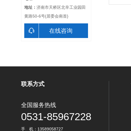
地址：
济南市天桥区北辛工业园田
黄路50-6号{居委会南首}
在线咨询
联系方式
全国服务热线
0531-85967228
手 机：13589058727