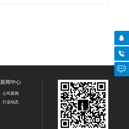
新闻中心
公司新闻
行业动态