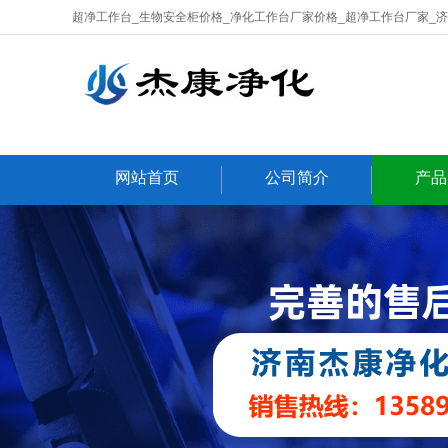
超净工作台_生物安全柜价格_净化工作台厂家价格_超净工作台厂家_
网站首页
公司简介
产品