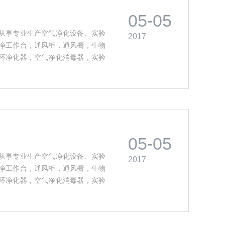
05-05
从事专业生产空气净化设备、实验
2017
净工作台，通风柜，通风橱，生物
环净化器，空气净化消毒器，实验
不同净化级...
05-05
从事专业生产空气净化设备、实验
2017
净工作台，通风柜，通风橱，生物
环净化器，空气净化消毒器，实验
不同净化级...