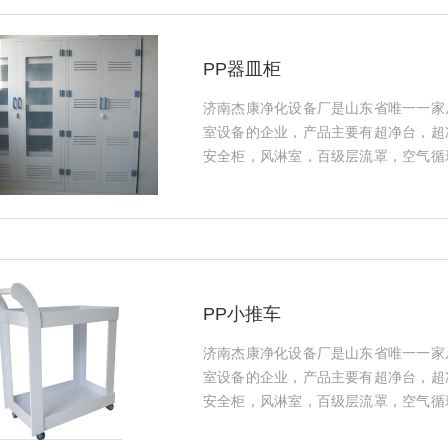
PP器皿柜
济南杰康净化设备厂是山东省唯一一家
室设备的企业，产品主要有超净台，超
安全柜，风淋室，百级层流罩，空气循
工作台，电热恒温干燥箱，我厂同时还承接
PP小推车
济南杰康净化设备厂是山东省唯一一家
室设备的企业，产品主要有超净台，超
安全柜，风淋室，百级层流罩，空气循
工作台，电热恒温干燥箱，我厂同时还承接