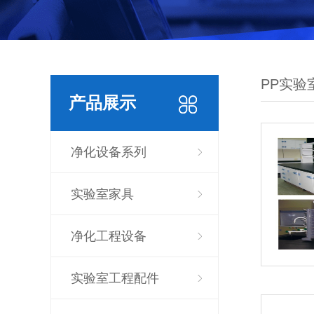
PP实验
产品展示
净化设备系列
实验室家具
净化工程设备
实验室工程配件