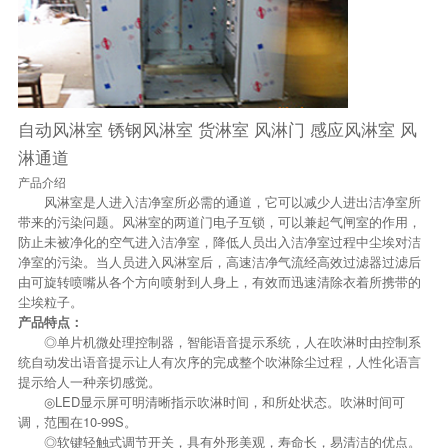
自动风淋室 锈钢风淋室 货淋室 风淋门 感应风淋室 风
淋通道
产品介绍
风淋室是人进入洁净室所必需的通道，它可以减少人进出洁净室所
带来的污染问题。风淋室的两道门电子互锁，可以兼起气闸室的作用，
防止未被净化的空气进入洁净室，降低人员出入洁净室过程中尘埃对洁
净室的污染。当人员进入风淋室后，高速洁净气流经高效过滤器过滤后
由可旋转喷嘴从各个方向喷射到人身上，有效而迅速清除衣着所携带的
尘埃粒子。
产品特点：
◎单片机微处理控制器，智能语音提示系统，人在吹淋时由控制系
统自动发出语音提示让人有次序的完成整个吹淋除尘过程，人性化语言
提示给人一种亲切感觉。
◎LED显示屏可明清晰指示吹淋时间，和所处状态。吹淋时间可
调，范围在10-99S。
◎软键轻触式调节开关，具有外形美观，寿命长，易清洁的优点。